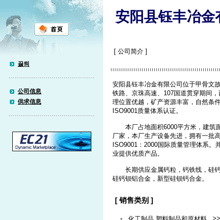
安阳县钰丰冶金
[ 公司简介 ]
끓틔
安阳县钰丰冶金有限公司位于甲骨文故
公司信息
铁路、京珠高速、107国道贯穿期间
供求信息
理位置优越，矿产资源丰富，自然条
ISO9001质量体系认证。
本厂占地面积6000平方米，建筑面
厂家，本厂生产设备先进，拥有一批
ISO9001：2000国际质量管理体
业提供优质产品。
长期供应金属钙粒，钙铁线，硅钙线
硅钙钡铝合金，新型硅钡钙合金。
[ 销售类别 ]
-
>
化工制品,塑料制品和原材料